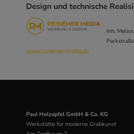
Design und technische Realis
Inh. Melis
Parkstraße
www.reinemer-media.de
Paul Holzapfel GmbH & Co. KG
Werkstätte für moderne Grabkunst
Am Zapfbaum 2