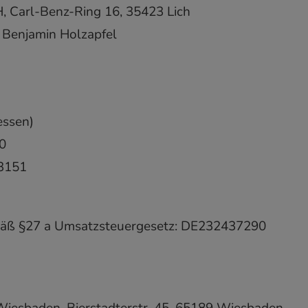
, Carl-Benz-Ring 16, 35423 Lich
: Benjamin Holzapfel
essen)
0
3151
mäß §27 a Umsatzsteuergesetz: DE232437290