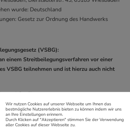
esbaden, Bierstadterstr. 45, 65189 Wiesbaden
iehen wurde: Deutschland
elungen: Gesetz zur Ordnung des Handwerks
ilegungsgesetz (VSBG):
n einem Streitbeilegungsverfahren vor einer
es VSBG teilnehmen und ist hierzu auch nicht
er und Grafiken:
2 Selbitz
Wir nutzen Cookies auf unserer Webseite um Ihnen das
bestmögliche Nutzererlebnis bieten zu können indem wir uns
Rottendorf
an Ihre Einstellungen erinnern.
Durch Klicken auf "Akzeptieren" stimmen Sie der Verwendung
aller Cookies auf dieser Webseite zu.